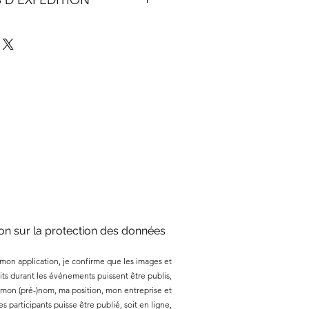
 D'EXPÉDITION
en bénéficient.
on et de retour claires sont
 et constituent un bon moyen de
ns d'expédition. Informez ici les
e vos clients.
es d’expédition, de vos frais
édition. Des réglementations
sont légalement requises et
moyen de gagner la confiance de
ion sur la protection des données
mon application, je confirme que les images et
its durant les événements puissent être publis,
on (pré-)nom, ma position, mon entreprise et
des participants puisse être publié, soit en ligne,