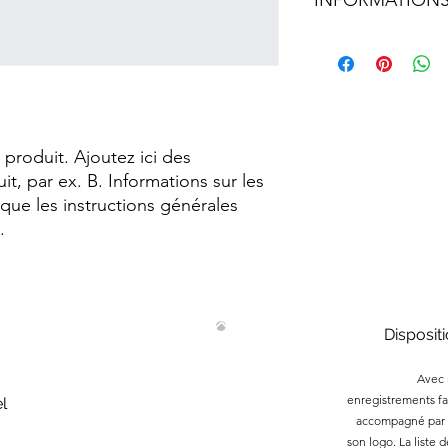
INFORMATIONS
comment les clients 
conditions d'annulati
légalement requises
Il s'agit d'informatio
gagner la confiance d
clients de vos méthod
d’emballage et d’exp
d’expédition claires 
constituent un bon 
vos clients.
produit. Ajoutez ici des 
t, par ex. B. Informations sur les 
i que les instructions générales 
.
Disposit
Avec 
enregistrements​ fa
l
accompagné par m
son logo.​ La liste 