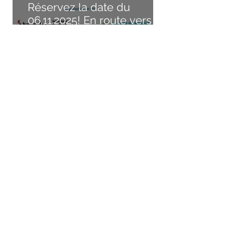
Réservez la date du
06.11.2025! En route vers la
region des trois frontières
de l’hydrogène – et au-
delà !
4 sept. 2024
Appel d’offres «Hydrogen-
Valley-Südbaden»
15 juil. 2024