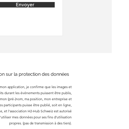
Envoyer
ion sur la protection des données
mon application, je confirme que les images et
its durant les événements puissent être publis,
on (pré-)nom, ma position, mon entreprise et
des participants puisse être publié, soit en ligne,
ace, et l'association H2-Hub Schweiz est autorisé
'utiliser mes données pour ses fins d'utilisation
propres. ​(pas de transmission à des tiers).