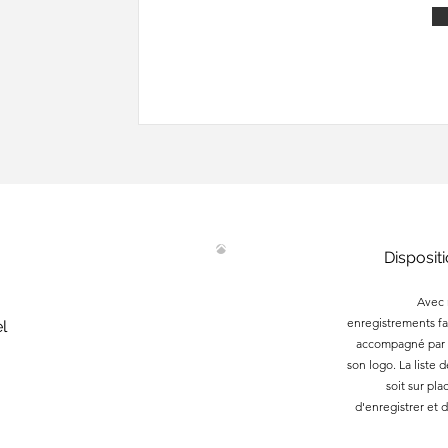
Disposit
Avec 
enregistrements​ fa
l
accompagné par m
son logo.​ La liste 
soit sur pl
d'enregistrer et d