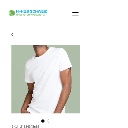
SKU : 21554345656