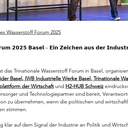
les Wasserstoff Forum 2025
𝘂𝗺 𝟮𝟬𝟮𝟱 𝗕𝗮𝘀𝗲𝗹 – 𝗘𝗶𝗻 𝗭𝗲𝗶𝗰𝗵𝗲𝗻 𝗮𝘂𝘀 𝗱𝗲𝗿 𝗜𝗻𝗱𝘂𝘀𝘁𝗿𝗶
!
das Trinationale Wasserstoff Forum in Basel, organisier
der Basel
, IWB Industrielle Werke Basel, 
Trinationale Wa
plattform der Wirtschaft
 und 
H2-HUB Schweiz
 eindrucksv
ersorger und Technologiepartner sind bereit, Verantwort
ion zu übernehmen, wenn die politischen und wirtschaftl
n stimmen. 
 klar auf dem Signal der Industrie an Politik und Wirtsch