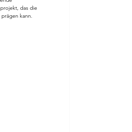
tende 
rojekt, das die 
g prägen kann.