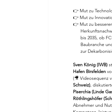
👉 Mut zu Technolo
👉 Mut zu Innovatio
👉 Mut zu besseren
      Herkunftsnach
      bis 2035, 
      Baubranche un
      zur Dekarb
Sven König
(IWB)
 s
Hafen Birsfelden
 v
(🎥 Videosequenz vo
Schweiz)
, diskutier
Piserchia (Linde G
Röthlingshöfer (Sch
Abnehmer und Nutze