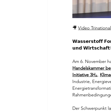
🎥 
Video Trinationa
𝗪𝗮𝘀𝘀𝗲𝗿𝘀𝘁𝗼𝗳𝗳 𝗙𝗼
𝘂𝗻𝗱 𝗪𝗶𝗿𝘁𝘀𝗰𝗵𝗮𝗳𝘁
Am 6. November hat 
Handelskammer bei
Initiative 3H₂
, 
Klima
Industrie, Energiev
Energietransformat
Rahmenbedingunge
Der Schwerpunkt lag