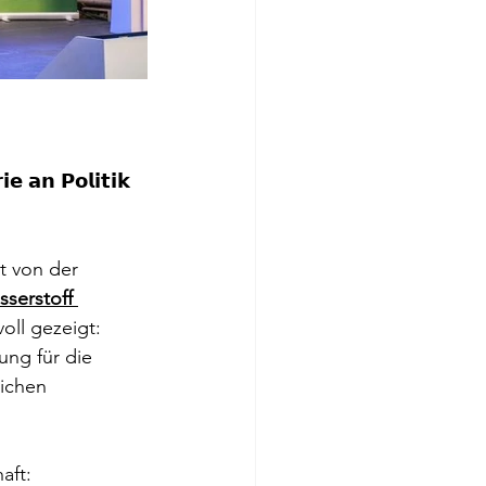
𝗲 𝗮𝗻 𝗣𝗼𝗹𝗶𝘁𝗶𝗸 
t von der 
sserstoff 
oll gezeigt: 
ung für die 
ichen 
aft: 