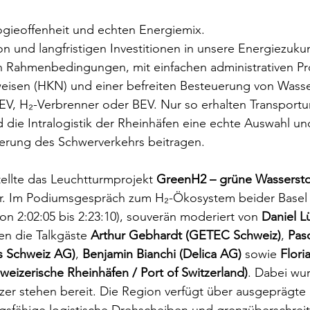
gieoffenheit und echten Energiemix. 
n und langfristigen Investitionen in unsere Energiezukun
 Rahmenbedingungen, mit einfachen administrativen Pro
weisen (HKN) und einer befreiten Besteuerung von Wasser
ob FCEV, H₂-Verbrenner oder BEV. Nur so erhalten Transpor
d die Intralogistik der Rheinhäfen eine echte Auswahl un
onisierung des Schwerverkehrs beitragen.
tellte das Leuchtturmprojekt 
GreenH2 – grüne Wassersto
or. Im Podiumsgespräch zum H₂-Ökosystem beider Basel
n 2:02:05 bis 2:23:10), souverän moderiert von 
Daniel L
ten die Talkgäste 
Arthur Gebhardt (GETEC Schweiz)
, 
Pasq
as Schweiz AG)
, 
Benjamin Bianchi (Delica AG)
 sowie 
Flori
weizerische Rheinhäfen / Port of Switzerland)
. Dabei wur
r stehen bereit. Die Region verfügt über ausgeprägte in