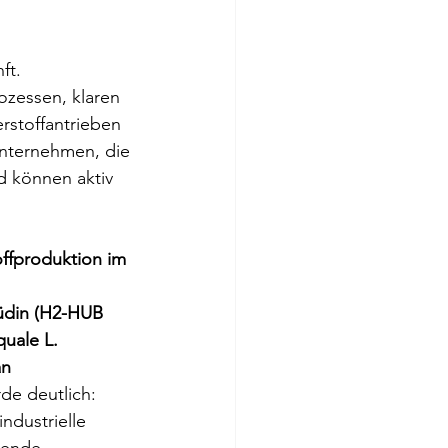
ft. 
zessen, klaren 
stoffantrieben   
tunternehmen, die
d können aktiv 
ffproduktion im 
 
üdin (H2-HUB 
uale L. 
an 
de deutlich: 
dustrielle 