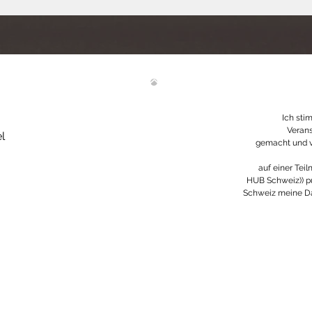
Ich sti
Verans
l
gemacht und v
auf einer Tei
HUB Schweiz)) p
Schweiz meine D