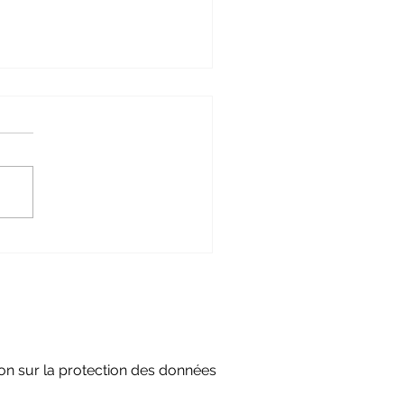
1.26 rétrospective Forum
national sur l'hydrogène
e
ion sur la protection des données