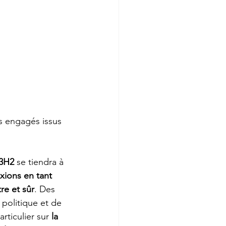
                     
s engagés issus 
 3H2
 se tiendra à 
xions en tant 
re et sûr
. Des 
 politique et de 
rticulier sur 
la 